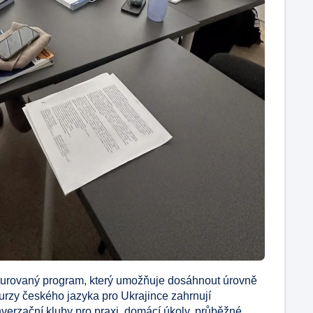
kturovaný program, který umožňuje dosáhnout úrovně
urzy českého jazyka pro Ukrajince zahrnují
onverzační kluby pro praxi, domácí úkoly, průběžné