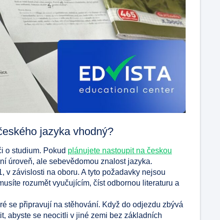
z českého jazyka vhodný?
či o studium. Pokud
plánujete nastoupit na českou
dní úroveň, ale sebevědomou znalost jazyka.
1, v závislosti na oboru. A tyto požadavky nejsou
síte rozumět vyučujícím, číst odbornou literaturu a
ré se připravují na stěhování. Když do odjezdu zbývá
tit, abyste se neocitli v jiné zemi bez základních