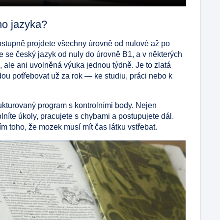
ho jazyka?
ostupně projdete všechny úrovně od nulové až po
 se český jazyk od nuly do úrovně B1, a v některých
, ale ani uvolněná výuka jednou týdně. Je to zlatá
udou potřebovat už za rok — ke studiu, práci nebo k
ukturovaný program s kontrolními body. Nejen
plníte úkoly, pracujete s chybami a postupujete dál.
 toho, že mozek musí mít čas látku vstřebat.