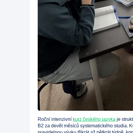
Roční intenzivní
kurz českého jazyka
je stru
B2 za devět měsíců systematického studia. K
pravidelnou výuku třikrát až pětkrát týdně, k