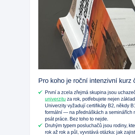
Pro koho je roční intenzivní kur
První a zcela zřejmá skupina jsou uchaze
univerzitu
za rok, potřebujete nejen zákla
Univerzity vyžadují certifikáty B2, někdy B
formální — na přednáškách a seminářích mu
psát práce. Bez toho to nejde.
Druhým typem posluchačů jsou rodiny, kte
rok až rok a půl, vyvstává otázka: jak zajis