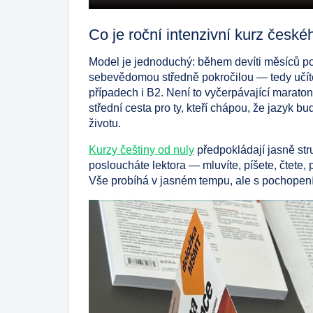
Co je roční intenzivní kurz české
Model je jednoduchý: během devíti měsíců p
sebevědomou středně pokročilou — tedy učíte
případech i B2. Není to vyčerpávající maraton
střední cesta pro ty, kteří chápou, že jazyk b
životu.
Kurzy češtiny od nuly
předpokládají jasně str
posloucháte lektora — mluvíte, píšete, čtete, 
Vše probíhá v jasném tempu, ale s pochopením