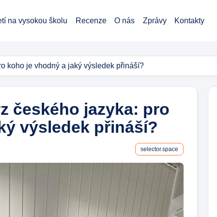
etí na vysokou školu
Recenze
O nás
Zprávy
Kontakty
ro koho je vhodný a jaký výsledek přináší?
rz českého jazyka: pro
ký výsledek přináší?
selector.space