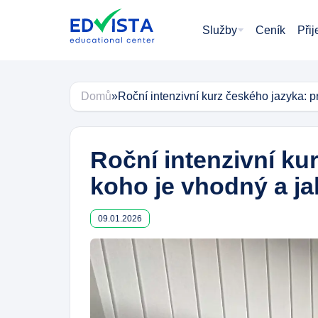
Skip
to
Služby
Ceník
Рřij
content
Domů
»
Roční intenzivní kurz českého jazyka: p
Roční intenzivní ku
koho je vhodný a ja
09.01.2026