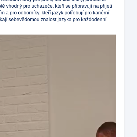
tě vhodný pro uchazeče, kteří se připravují na přijetí
m a pro odborníky, kteří jazyk potřebují pro kariérní
ískají sebevědomou znalost jazyka pro každodenní