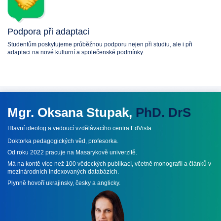
Podpora při adaptaci
Studentům poskytujeme průběžnou podporu nejen při studiu, ale i při
adaptaci na nové kulturní a společenské podmínky.
Mgr. Oksana Stupak,
PhD. DrS
Hlavní ideolog a vedoucí vzdělávacího centra EdVista
Doktorka pedagogických věd, profesorka.
Od roku 2022 pracuje na Masarykově univerzitě.
Má na kontě více než 100 vědeckých publikací, včetně monografií a článků v
mezinárodních indexovaných databázích.
Plynně hovoří ukrajinsky, česky a anglicky.