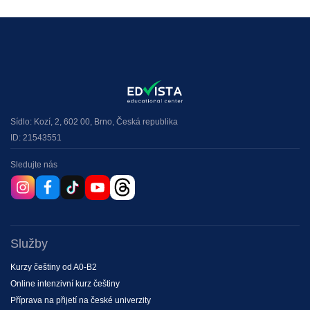
Sídlo: Kozí, 2, 602 00, Brno, Česká republika
ID: 21543551
Sledujte nás
Služby
Kurzy češtiny od A0-B2
Online intenzivní kurz češtiny
Příprava na přijetí na české univerzity