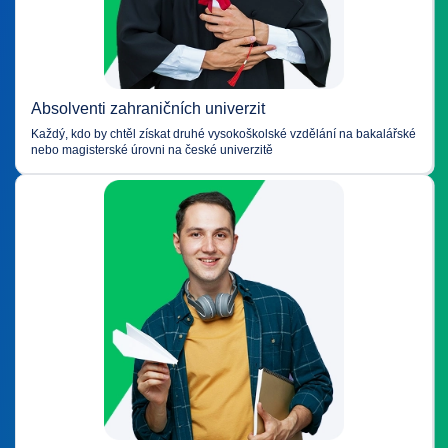
zemi a otevírat nové obzory díky vzdělání.
Studium jazyka pro život v nové zemi –
krok k jisté budoucnosti
Studium jazyků otevírá nové obzory – právě proto nabízíme kurzy češtiny pro
Absolventi zahraničních univerzit
Ukrajince i kurzy angličtiny. Ať už jde o češtinu od začátku pro přípravu na
přijetí na univerzity, nebo angličtinu pro sebejistou komunikaci, vzdělávací
Každý, kdo by chtěl získat druhé vysokoškolské vzdělání na bakalářské
centrum EdVista vytváří podmínky pro váš růst. Výběrem nejlepších kurzů
nebo magisterské úrovni na české univerzitě
angličtiny či kurzu češtiny volíte kvalitu, podporu a skutečný výsledek.
Máte otázky nebo se chcete o EdVista dozvědět víc?
Zavolejte nám:
+420 770 624 146
.
Spojit se s námi můžete také přes vámi preferované messengery:
Telegram
a
WhatsApp
.
Více o nás najdete na našich sociálních sítích –
Instagram
,
Facebook
a
TikTok
, kde pravidelně sdílíme zajímavé příběhy,
užitečné tipy a aktuální informace.