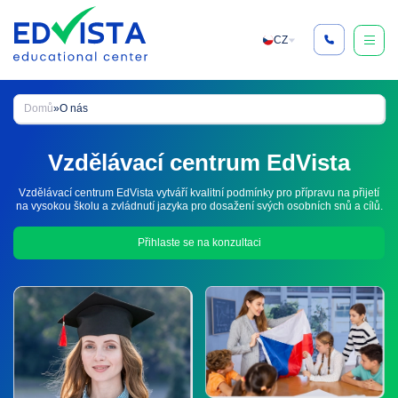
Skip
to
CZ
content
Domů
»
O nás
Vzdělávací centrum EdVista
Vzdělávací centrum EdVista vytváří kvalitní podmínky pro přípravu na přijetí
na vysokou školu a zvládnutí jazyka pro dosažení svých osobních snů a cílů.
Přihlaste se na konzultaci