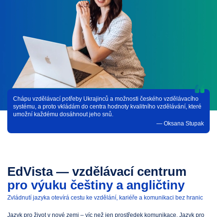
Chápu vzdělávací potřeby Ukrajinců a možnosti českého vzdělávacího
systému, a proto vkládám do centra hodnoty kvalitního vzdělávání, které
umožní každému dosáhnout jeho snů.
— Oksana Stupak
EdVista — vzdělávací centrum
pro výuku češtiny a angličtiny
Zvládnutí jazyka otevírá cestu ke vzdělání, kariéře a komunikaci bez hranic
Jazyk pro život v nové zemi – víc než jen prostředek komunikace. Jazyk pro