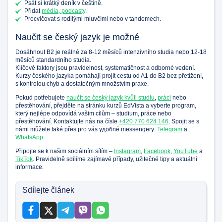
Psát si krátký deník v češtině.
Přidat
média, podcasty
.
Procvičovat s rodilými mluvčími nebo v tandemech.
Naučit se český jazyk je možné
Dosáhnout B2 je reálné za 8-12 měsíců intenzivního studia nebo 12-18
měsíců standardního studia.
Klíčové faktory jsou pravidelnost, systematičnost a odborné vedení.
Kurzy českého jazyka pomáhají projít cestu od A1 do B2 bez přetížení,
s kontrolou chyb a dostatečným množstvím praxe.
Pokud potřebujete
naučit se český jazyk kvůli studiu
,
práci
nebo
přestěhování, přejděte na stránku kurzů EdVista a vyberte program,
který nejlépe odpovídá vašim cílům – studium, práce nebo
přestěhování. Kontaktujte nás na čísle
+420 770 624 146
. Spojit se s
námi můžete také přes pro vás удобné messengery:
Telegram
a
WhatsApp
.
Připojte se k našim sociálním sítím –
Instagram
,
Facebook
,
YouTube
a
TikTok
. Pravidelně sdílíme zajímavé případy, užitečné tipy a aktuální
informace.
Sdílejte článek