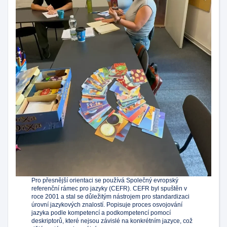
Pro přesnější orientaci se používá Společný evropský
referenční rámec pro jazyky (CEFR). CEFR byl spuštěn v
roce 2001 a stal se důležitým nástrojem pro standardizaci
úrovní jazykových znalostí. Popisuje proces osvojování
jazyka podle kompetencí a podkompetencí pomocí
deskriptorů, které nejsou závislé na konkrétním jazyce, což