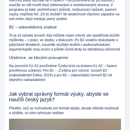
všechny pády, vyznáte se v časech – od přítomného až po budoucí,
naučíte se cítit rozdíl mezi dokonavými a nedokonavými slovesy. V
programu je také: podmiňovací způsob, rozkazovací způsob, pasivní
vazby, nepřímá řeč. Zní to složitě? Ve skutečnosti všechno zapadne na
své místo, když existuje jasný systém.
B2 – sebevědomá znalost
To je už vysoká úroveň, kdy můžete nejen mluvit, ale vyjadřovat složité
myšlenky – v práci, ve studiu, v diskusích. Po B2 snadno diskutujete o
jakýchkoli tématech, rozumíte složitým textům i audionahrávkám,
argumentujete svou pozici a píšete různé texty se stylistickou přesností.
Učebnice, se kterými pracujeme:
Na úrovních A1-A2 používáme Česky krok za krokem A1-A2 – časem
prověřenou učebnici. Pro B1 – „Čeština pro cizince: úroveň B1“
(nakladatelství Edika, 2024) a pro B2 – odpovídající úroveň B2 od
stejného nakladatelství.
Jak vybrat správný formát výuky, abyste se
naučili český jazyk?
Předtím, než se rozhodnete pro formát studia, zkuste několik možností
a zjistěte, co vám vyhovuje nejlépe.