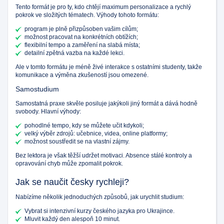
Tento formát je pro ty, kdo chtějí maximum personalizace a rychlý
pokrok ve složitých tématech. Výhody tohoto formátu:
program je plně přizpůsoben vašim cílům;
možnost pracovat na konkrétních obtížích;
flexibilní tempo a zaměření na slabá místa;
detailní zpětná vazba na každé lekci.
Ale v tomto formátu je méně živé interakce s ostatními studenty, takže
komunikace a výměna zkušeností jsou omezené.
Samostudium
Samostatná praxe skvěle posiluje jakýkoli jiný formát a dává hodně
svobody. Hlavní výhody:
pohodlné tempo, kdy se můžete učit kdykoli;
velký výběr zdrojů: učebnice, videa, online platformy;
možnost soustředit se na vlastní zájmy.
Bez lektora je však těžší udržet motivaci. Absence stálé kontroly a
opravování chyb může zpomalit pokrok.
Jak se naučit česky rychleji?
Nabízíme několik jednoduchých způsobů, jak urychlit studium:
Vybrat si intenzivní kurzy českého jazyka pro Ukrajince.
Mluvit každý den alespoň 10 minut.