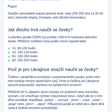
Psaní
Dokáže samostatně napsat správné texty: esej (250-300 slov za 30-40
min), obchodní dopisy, životopis, vést oficiální komunikaci.
Jak dlouho trvá naučit se česky?
V průměru (podle CEFR) lze počítat s 560-670 hodinami aktivního
studia. Přibližné rozdělení času podle úrovní vypadá takto:
A1: 80-100 hodin.
A2: 100-120 hodin.
B1: 180-200 hodin.
B2: 200-250 hodin.
Proč je pro Ukrajince snazší naučit se česky?
Čeština i ukrajinština pocházejí z praslovanského jazyka, proto mezi
nimi existuje mnoho společných rysů. Proto je čeština pro Ukrajince
výrazně jednodušší, zejména na začátečních úrovních.
Přibližně 60 % základní slovní zásoby zní podobně nebo má blízký
význam, což umožňuje rychleji rozpoznávat slova, i když jste se s nimi
dříve nesetkali. Například: „sestra“ – „сестра“, „hora“ – „гора“, „voda“ –
„вода“ nebo „okno“ – „вікно“. Příbuznost jazyků je velké plus, které dělá
cestu k češtině mnohem pohodlnější.