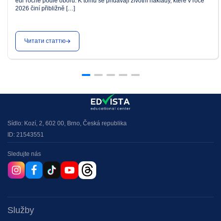
eur ročně podle oboru. K tomu se přidávají životní náklady, které v roce
2026 činí přibližně […]
Читати статтю
Sídlo: Kozí, 2, 602 00, Brno, Česká republika
ID: 21543551
Sledujte nás
Služby