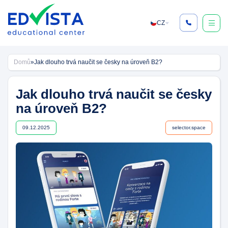
Skip
to
CZ
content
Domů
»
Jak dlouho trvá naučit se česky na úroveň B2?
Jak dlouho trvá naučit se česky
na úroveň B2?
09.12.2025
selector.space