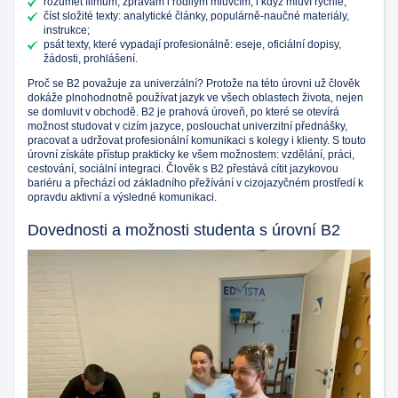
rozumět filmům, zprávám i rodilým mluvčím, i když mluví rychle;
číst složité texty: analytické články, populárně-naučné materiály,
instrukce;
psát texty, které vypadají profesionálně: eseje, oficiální dopisy,
žádosti, prohlášení.
Proč se B2 považuje za univerzální? Protože na této úrovni už člověk
dokáže plnohodnotně používat jazyk ve všech oblastech života, nejen
se domluvit v obchodě. B2 je prahová úroveň, po které se otevírá
možnost studovat v cizím jazyce, poslouchat univerzitní přednášky,
pracovat a udržovat profesionální komunikaci s kolegy i klienty. S touto
úrovní získáte přístup prakticky ke všem možnostem: vzdělání, práci,
cestování, sociální integraci. Člověk s B2 přestává cítit jazykovou
bariéru a přechází od základního přežívání v cizojazyčném prostředí k
opravdu aktivní a výsledné komunikaci.
Dovednosti a možnosti studenta s úrovní B2