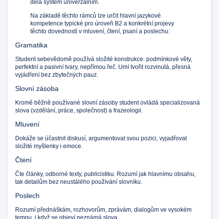
dělá systém univerzálním.
Na základě těchto rámců lze určit hlavní jazykové
kompetence typické pro úroveň B2 a konkrétní projevy
těchto dovedností v mluvení, čtení, psaní a poslechu:
Gramatika
Student sebevědomě používá složité konstrukce: podmínkové věty,
perfektní a pasivní tvary, nepřímou řeč. Umí tvořit rozvinutá, přesná
vyjádření bez zbytečných pauz.
Slovní zásoba
Kromě běžně používané slovní zásoby student ovládá specializovaná
slova (vzdělání, práce, společnost) a frazeologii.
Mluvení
Dokáže se účastnit diskusí, argumentovat svou pozici, vyjadřovat
složité myšlenky i emoce.
Čtení
Čte články, odborné texty, publicistiku. Rozumí jak hlavnímu obsahu,
tak detailům bez neustálého používání slovníku.
Poslech
Rozumí přednáškám, rozhovorům, zprávám, dialogům ve vysokém
tempu, i když se objeví neznámá slova.