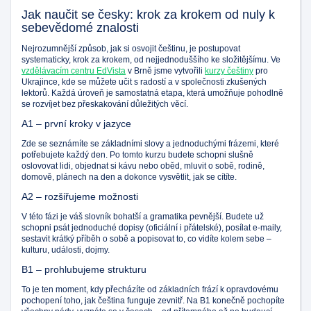
Jak naučit se česky: krok za krokem od nuly k
sebevědomé znalosti
Nejrozumnější způsob, jak si osvojit češtinu, je postupovat
systematicky, krok za krokem, od nejjednoduššího ke složitějšímu. Ve
vzdělávacím centru EdVista
v Brně jsme vytvořili
kurzy češtiny
pro
Ukrajince, kde se můžete učit s radostí a v společnosti zkušených
lektorů. Každá úroveň je samostatná etapa, která umožňuje pohodlně
se rozvíjet bez přeskakování důležitých věcí.
A1 – první kroky v jazyce
Zde se seznámíte se základními slovy a jednoduchými frázemi, které
potřebujete každý den. Po tomto kurzu budete schopni slušně
oslovovat lidi, objednat si kávu nebo oběd, mluvit o sobě, rodině,
domově, plánech na den a dokonce vysvětlit, jak se cítíte.
A2 – rozšiřujeme možnosti
V této fázi je váš slovník bohatší a gramatika pevnější. Budete už
schopni psát jednoduché dopisy (oficiální i přátelské), posílat e-maily,
sestavit krátký příběh o sobě a popisovat to, co vidíte kolem sebe –
kulturu, události, dojmy.
B1 – prohlubujeme strukturu
To je ten moment, kdy přecházíte od základních frází k opravdovému
pochopení toho, jak čeština funguje zevnitř. Na B1 konečně pochopíte