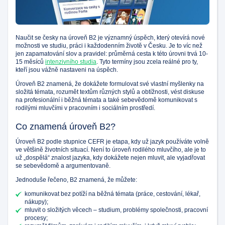
Naučit se česky na úroveň B2 je významný úspěch, který otevírá nové
možnosti ve studiu, práci i každodenním životě v Česku. Je to víc než
jen zapamatování slov a pravidel: průměrná cesta k této úrovni trvá 10-
15 měsíců
intenzivního studia
. Tyto termíny jsou zcela reálné pro ty,
kteří jsou vážně nastaveni na úspěch.
Úroveň B2 znamená, že dokážete formulovat své vlastní myšlenky na
složitá témata, rozumět textům různých stylů a obtížnosti, vést diskuse
na profesionální i běžná témata a také sebevědomě komunikovat s
rodilými mluvčími v pracovním i sociálním prostředí.
Co znamená úroveň B2?
Úroveň B2 podle stupnice CEFR je etapa, kdy už jazyk používáte volně
ve většině životních situací. Není to úroveň rodilého mluvčího, ale je to
už „dospělá“ znalost jazyka, kdy dokážete nejen mluvit, ale vyjadřovat
se sebevědomě a argumentovaně.
Jednoduše řečeno, B2 znamená, že můžete:
komunikovat bez potíží na běžná témata (práce, cestování, lékař,
nákupy);
mluvit o složitých věcech – studium, problémy společnosti, pracovní
procesy;