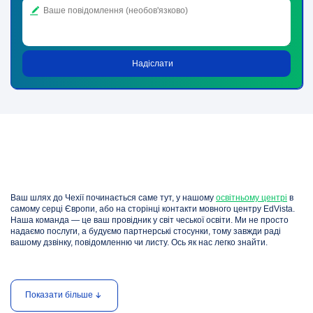
Ваш шлях до Чехії починається саме тут, у нашому
освітньому центрі
в
самому серці Європи, або на сторінці контакти мовного центру EdVista.
Наша команда — це ваш провідник у світ чеської освіти. Ми не просто
надаємо послуги, а будуємо партнерські стосунки, тому завжди раді
вашому дзвінку, повідомленню чи листу. Ось як нас легко знайти.
Контакти мовного центру: оберіть
зручний спосіб зв’язку
Показати більше
Ми розуміємо, що кожна людина має багато справ і мало часу, тому